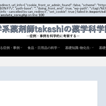
edirect, url_info={ "cookie_front_or_admin_found": false, "scheme": "https
/", "path-base": "", "doing_front_end": true, "wp-path": "\
_info - cancelled by can_redirect", "set_cookie": true } failed in
/export/sd
ranslate_core.php
on line
100
る症例・事例
食品・日用品の科学
基礎知識-物化生-
基礎
事例の科学
薬
病理
散剤配合変化
配合変化
食品の科学
日用品の科学
生活の科学
物理
物理化学
化学
生化学
生物
衛生
衛生有機化学
薬
病
薬
薬