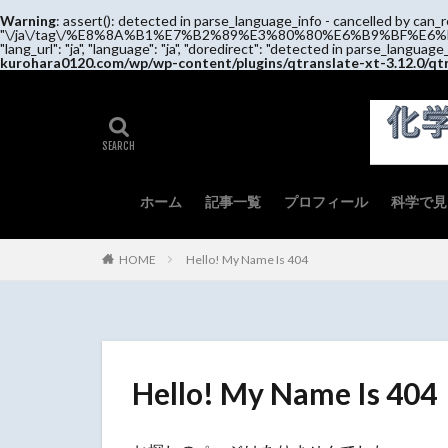
Warning
: assert(): detected in parse_language_info - cancelled by can_r
"\/ja\/tag\/%E8%8A%B1%E7%B2%89%E3%80%80%E6%B9%BF%E6%B0%97\
"lang_url": "ja", "language": "ja", "doredirect": "detected in parse_language
kurohara0120.com/wp/wp-content/plugins/qtranslate-xt-3.12.0/qt
ホーム
記事一覧
プロフィール
科学で見
症例・
実務と
実務と
錠剤・
注射剤
HOME
Hello! My Name Is 404
Hello! My Name Is 404