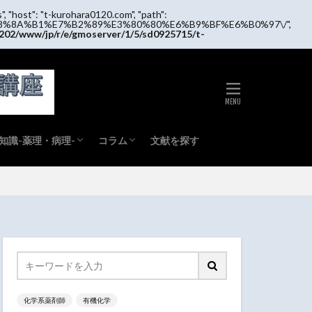
", "host": "t-kurohara0120.com", "path":
/tag\/%E8%8A%B1%E7%B2%89%E3%80%80%E6%B9%BF%E6%B0%97\/",
202/www/jp/r/e/gmoserver/1/5/sd0925715/t-
知識-薬理・病理-
コラム
文献を探す
理
理
物動態
剤
勉強方法
市販薬(OTC)紹介
その他
化学系薬剤師
有機化学