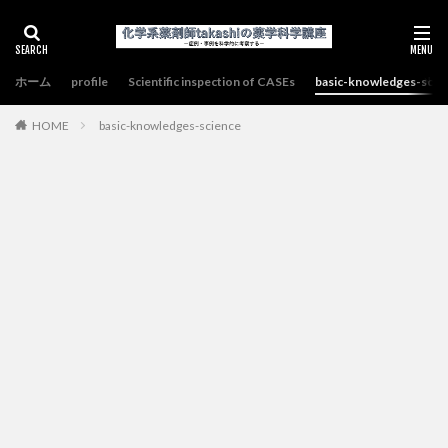
ホーム
profile
Scientific inspection of CASEs
basic-knowledges-scie
HOME
basic-knowledges-science