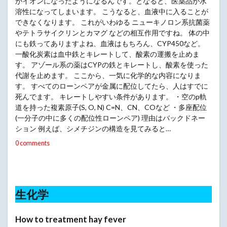
がイオンになったようになるんです。となると、医薬品が水
溶性になってしまいます。 こうなると、血液中に入ることが
できなくなります。 これがいわゆる ニューキノロン系抗菌薬
やテトラサイクリンとカマグ などの相互作用ですね。 体の中
にも鉄ってありますよね、血液はもちろん、CYP450など。
一酸化炭素は血中鉄とキレートして、酸素の運搬を止めま
す。 アゾール系の薬はCYPの鉄とキレートし、酸素を使った
代謝を止めます。 ここから、一気に化学的な内容になりま
す。 すべてのローンペアが金属に配位してたら、人はすでに
死んでます。 キレートしやすい条件があります。 ・空のp軌
道を持った複素原子(S, O, N) C=N、CN、COなど ・多座配位
(一分子の中に多くの配位性ローンペア) 理由はバックドネー
ション 例えば、シメチジンの構造を見てみると…
0 comments
生化学
How to treatment hay fever