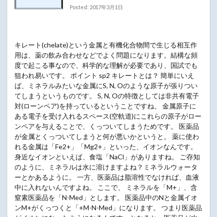
Posted: 2017年3月1日
キレート(chelate)という金属と有機化合物間で生じる相互作
用は、薬の飲み合わせなどでよく問題になります。結構な頻
度で起こる事なので、科学的な理解が必要であり、国試でも
狙われ易いです。 ポイント sp2 キレートとは？ 簡単にいえ
ば、ミネラルみたいな金属にS, N, Oのような原子が張りつい
てしまうというものです。 S, N, Oの特徴としては非共有電子
対(ローンペア)を持っているということですね。 金属原子に
ある電子を受け入れるスペース(空軌道)にこれらの原子がロー
ンペアを与えることで、くっついてしまうためです。 医薬品
が金属とくっついてしまうと何が悪いかというと。 薬に使わ
れる金属は「Fe2+」「Mg2+」といった、イオンなんです。
身近なイオンといえば、食塩「NaCl」がありますね。 ご存知
のように、ミネラルは水に溶けますよね？ミネラルウォータ
ーとかあるように。 一方、医薬品は脂溶性でなければ、血液
中に入れないんですよね。 ここで、 ミネラルを「M+」、含
窒素医薬品を「N-Med」とします。 医薬品中のNと金属イオ
ンM+がくっつくと「+M-N-Med」になります。 つまり医薬品