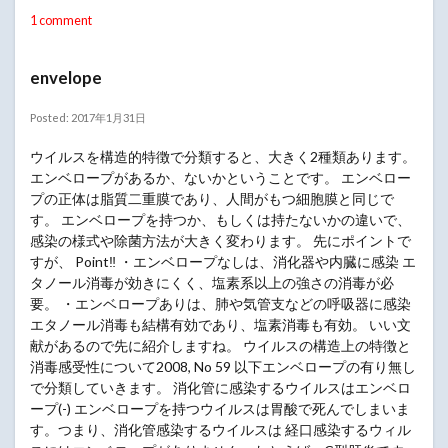
1 comment
envelope
Posted: 2017年1月31日
ウイルスを構造的特徴で分類すると、大きく2種類あります。
エンベロープがあるか、ないかということです。 エンベロー
プの正体は脂質二重膜であり、人間がもつ細胞膜と同じで
す。 エンベロープを持つか、もしくは持たないかの違いで、
感染の様式や除菌方法が大きく変わります。 先にポイントで
すが、 Point‼ ・エンベロープなしは、消化器や内臓に感染 エ
タノール消毒が効きにくく、塩素系以上の強さの消毒が必
要。 ・エンベロープありは、肺や気管支などの呼吸器に感染
エタノール消毒も結構有効であり、塩素消毒も有効。 いい文
献があるので先に紹介しますね。 ウイルスの構造上の特徴と
消毒感受性について2008, No 59 以下エンベロープの有り無し
で分類していきます。 消化管に感染するウイルスはエンベロ
ープ(-) エンベロープを持つウイルスは胃酸で死んでしまいま
す。つまり、消化管感染するウイルスは 経口感染するウィル