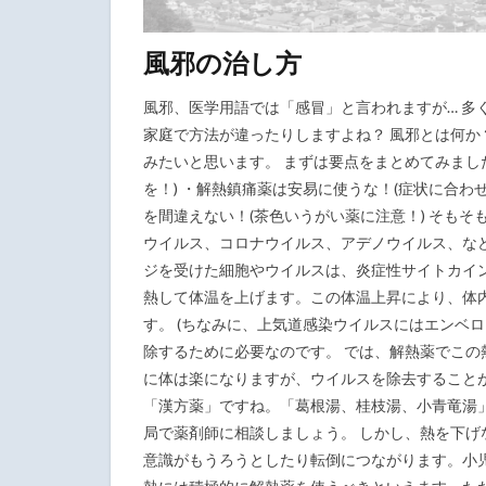
風邪の治し方
風邪、医学用語では「感冒」と言われますが… 多
家庭で方法が違ったりしますよね？ 風邪とは何か
みたいと思います。 まずは要点をまとめてみました。 
を！) ・解熱鎮痛薬は安易に使うな！(症状に合わ
を間違えない！(茶色いうがい薬に注意！) そもそ
ウイルス、コロナウイルス、アデノウイルス、な
ジを受けた細胞やウイルスは、炎症性サイトカイン(I
熱して体温を上げます。この体温上昇により、体
す。 (ちなみに、上気道感染ウイルスにはエンベロ
除するために必要なのです。 では、解熱薬でこの
に体は楽になりますが、ウイルスを除去すること
「漢方薬」ですね。「葛根湯、桂枝湯、小青竜湯
局で薬剤師に相談しましょう。 しかし、熱を下
意識がもうろうとしたり転倒につながります。小