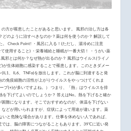
くの方が罹患したことがあると思います。 風邪の治し方は各
？どのように治すべきなのか？薬は何を使うのか？ 解説して
Check Point! ・風呂に入る！(ただし、湯冷めに注意
せて使用すること) ・栄養補給と睡眠が一番大切！ ・うがい薬
も風邪とは何か？なぜ熱が出るのか？ 風邪はウイルス(ライノ
ど)が生体細胞に感染することで罹患します。このときダメー
L1、IL6、TNFα)を放出します。これが脳に到達すると発
内の免疫細胞の活性が上がりウイルスをやっつけてくれま
ープ(+)が多いですよね。） つまり、「熱」はウイルスを排
熱を下げてよいのでしょうか？ 答えはNo。熱を下げると確か
が困難になります。そこでおすすめなのが、体温を下げない
」などが用いられますが、症状によって用途が違います。薬
げないと危険な場合があります。仕事を休めない人であれば、
児では、脳の障害につながることもあります。39℃に近い発