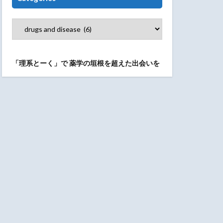
「理系とーく」で
薬学の垣根を超えた出会いを