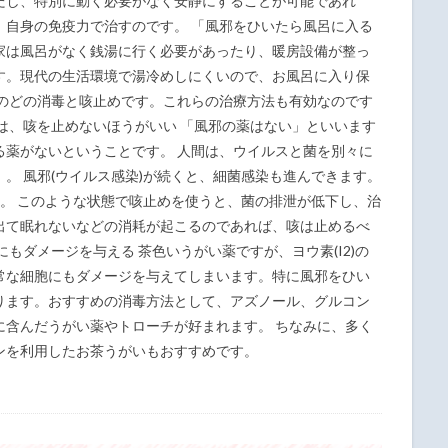
だし、特別に動く必要がなく安静にすることが可能であれ
。自身の免疫力で治すのです。 「風邪をひいたら風呂に入る
家は風呂がなく銭湯に行く必要があったり、暖房設備が整っ
す。現代の生活環境で湯冷めしにくいので、お風呂に入り保
、のどの消毒と咳止めです。これらの治療方法も有効なのです
は、咳を止めないほうがいい 「風邪の薬はない」といいます
る薬がないということです。 人間は、ウイルスと菌を別々に
。 風邪(ウイルス感染)が続くと、細菌感染も進んできます。
す。 このような状態で咳止めを使うと、菌の排泄が低下し、治
出て眠れないなどの消耗が起こるのであれば、咳は止めるべ
もダメージを与える 茶色いうがい薬ですが、ヨウ素(I2)の
常な細胞にもダメージを与えてしまいます。特に風邪をひい
ります。おすすめの消毒方法として、アズノール、グルコン
に含んだうがい薬やトローチが好まれます。 ちなみに、多く
ンを利用したお茶うがいもおすすめです。