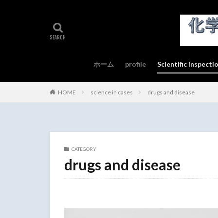
ホーム
profile
Scientific inspecti
science in cases
#22 (no title)
drugs and disease
#21 (no title)
#20 (no title)
HOME
science in cases
drugs and disease
CATEGORY
drugs and disease