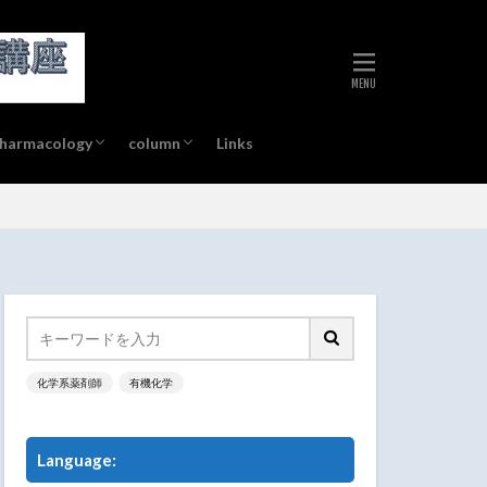
pharmacology
column
Links
#93 (no title)
#23 (no title)
#24 (no title)
化学系薬剤師
有機化学
Language: