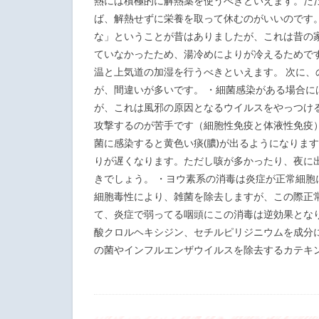
熱には積極的に解熱薬を使うべきといえます。た
ば、解熱せずに栄養を取って休むのがいいのです
な」ということが昔はありましたが、これは昔の
ていなかったため、湯冷めによりが冷えるためで
温と上気道の加湿を行うべきといえます。 次に
が、間違いが多いです。 ・細菌感染がある場合に
が、これは風邪の原因となるウイルスをやっつけ
攻撃するのが苦手です（細胞性免疫と体液性免疫）
菌に感染すると黄色い痰(膿)が出るようになりま
りが遅くなります。ただし咳が多かったり、夜に
きでしょう。 ・ヨウ素系の消毒は炎症が正常細胞に
細胞毒性により、雑菌を除去しますが、この際正
て、炎症で弱ってる咽頭にこの消毒は逆効果とな
酸クロルヘキシジン、セチルピリジニウムを成分
の菌やインフルエンザウイルスを除去するカテキ