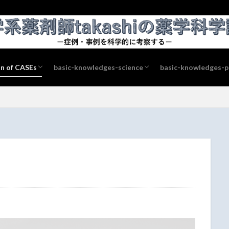
on of CASEs
basic-knowledges-science
basic-knowledges-
physical chemistry
物理化学
chemistry
biochemistry
#85 (no title)
#83 (no title)
衛生有機化学
pharmacology
pathology
#82 (no title)
#86 (no title)