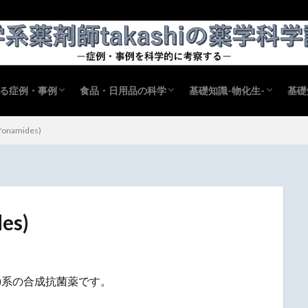
る症例・事例
食品・日用品の科学
基礎知識-物化生-
基礎
事例の科学
薬
病理
散剤配合変化
配合変化
食品の科学
日用品の科学
生活の科学
物理
物理化学
化学
生化学
生物
衛生
衛生有機化学
薬
病
薬
薬
onamides)
es)
de)系の合成抗菌薬です。