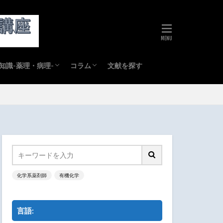
知識-薬理・病理-
コラム
文献を探す
理
理
物動態
剤
勉強方法
市販薬(OTC)紹介
その他
化学系薬剤師
有機化学
言語: