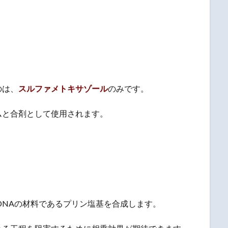
のは、
スルファメトキサゾール
のみです。
ムと合剤として使用されます。
、DNAの材料であるプリン塩基を合成します。