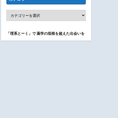
「理系とーく」で
薬学の垣根を超えた出会いを