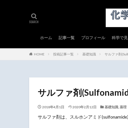
ホーム
記事一覧
プロフィール
科学で見
症例・
実務と
実務と
錠剤・
注射剤
HOME
投稿記事一覧
基礎知識
サルファ剤(Sulf
サルファ剤(Sulfonamid
2018年4月1日
2020年2月12日
基礎知識
,
薬理
サルファ剤は、スルホンアミド(sulfonami